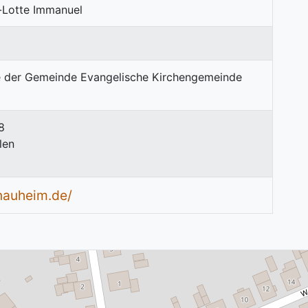
e-Lotte Immanuel
8
len
nauheim.de/