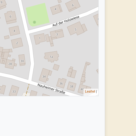
Leaflet
|