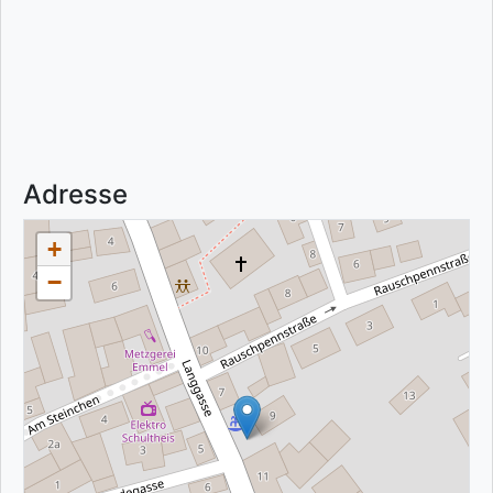
Adresse
+
−