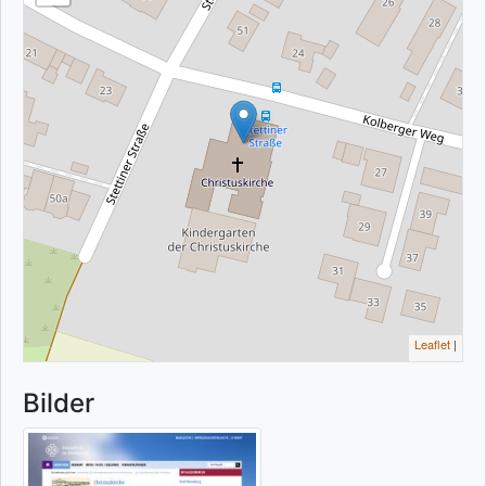
Leaflet
|
Bilder