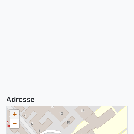
Adresse
+
−