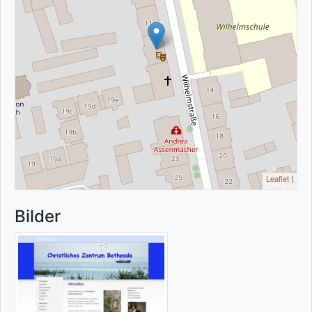
Leaflet
|
Bilder