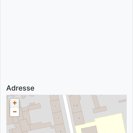
Adresse
+
−