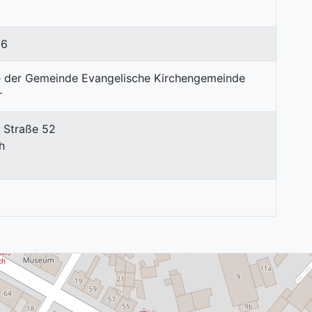
16
 Straße 52
h