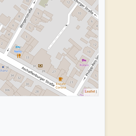
Leaflet
|