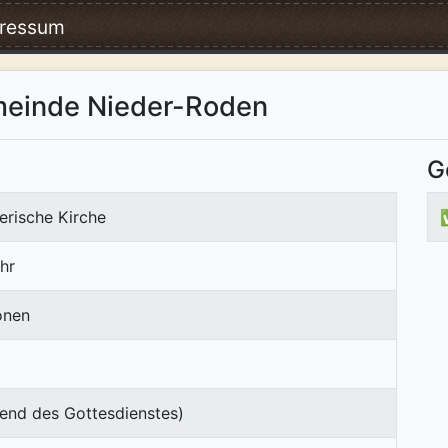
ressum
meinde Nieder-Roden
G
erische Kirche
hr
onen
end des Gottesdienstes)