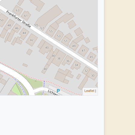
Leaflet
|