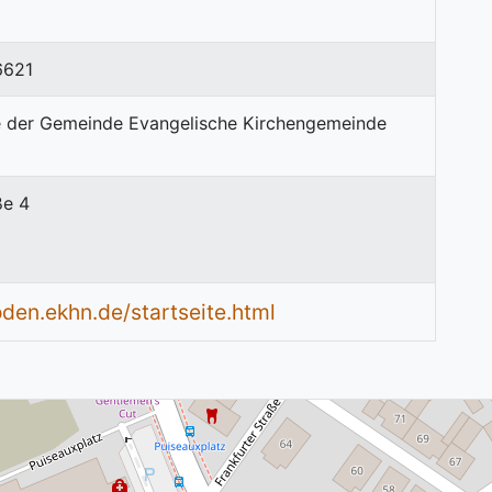
6621
ße 4
den.ekhn.de/startseite.html