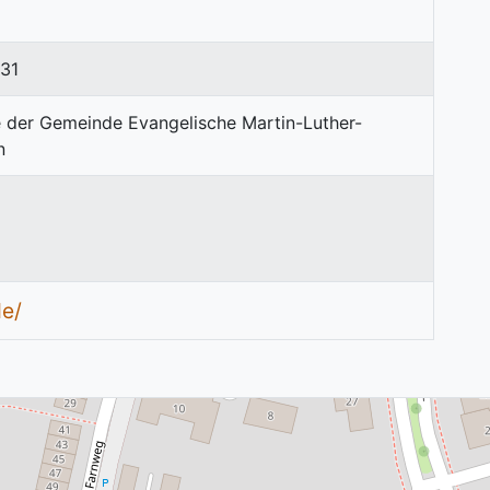
331
de/