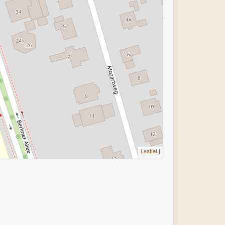
Leaflet
|