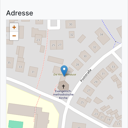
Adresse
+
−