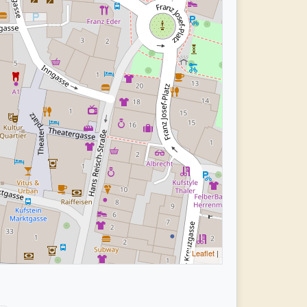
Leaflet
|