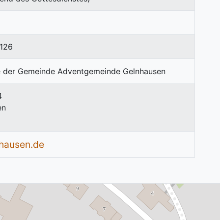
126
4
en
hausen.de