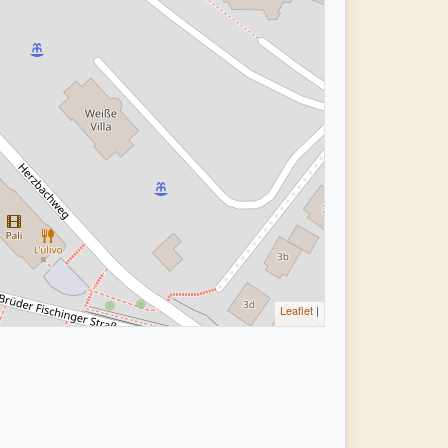
Leaflet
|