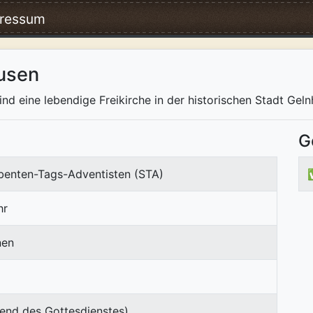
ressum
usen
nd eine lebendige Freikirche in der historischen Stadt Gel
G
ebenten-Tags-Adventisten (STA)
hr
nen
end des Gottesdienstes)