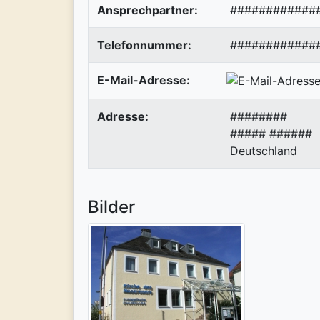
Ansprechpartner:
############
Telefonnummer:
############
E-Mail-Adresse:
Adresse:
########
#####
######
Deutschland
Bilder