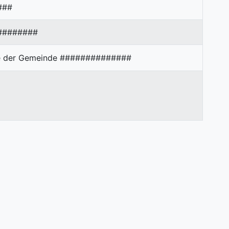
###
########