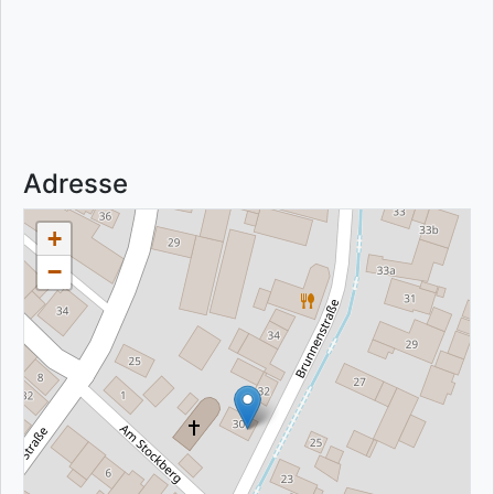
Adresse
+
−