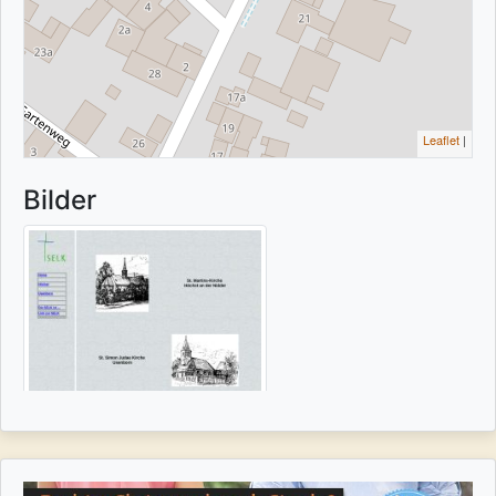
Leaflet
|
Bilder