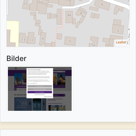
Leaflet
|
Bilder