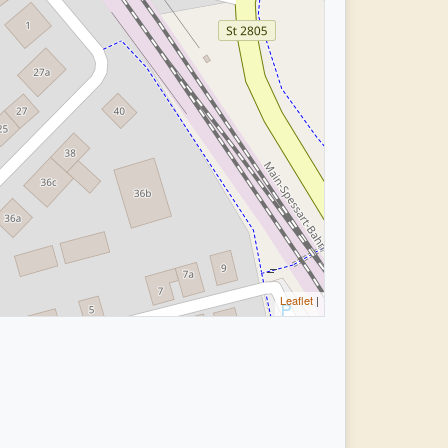
Leaflet
|