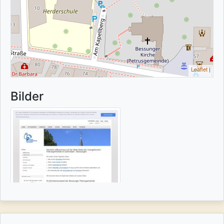
Leaflet
|
Bilder