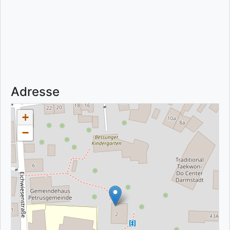
Adresse
+
−