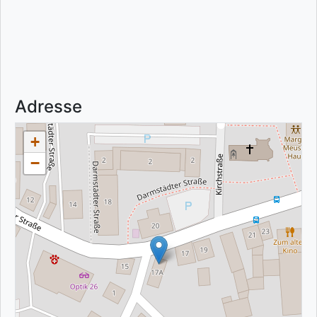
Adresse
+
−