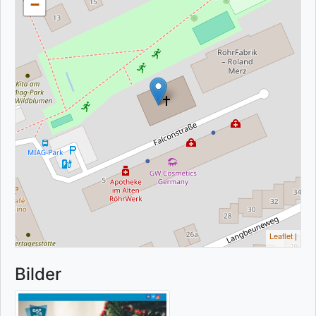
−
Leaflet
|
Bilder