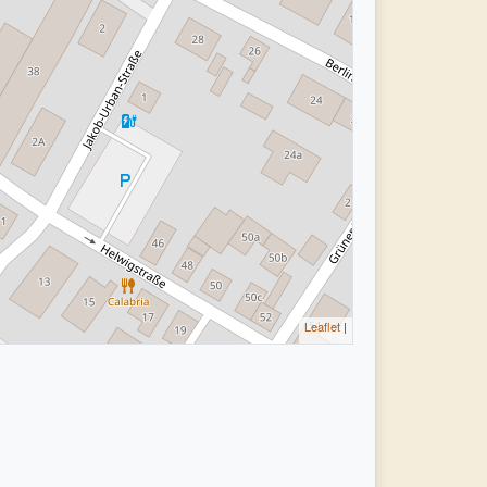
Leaflet
|