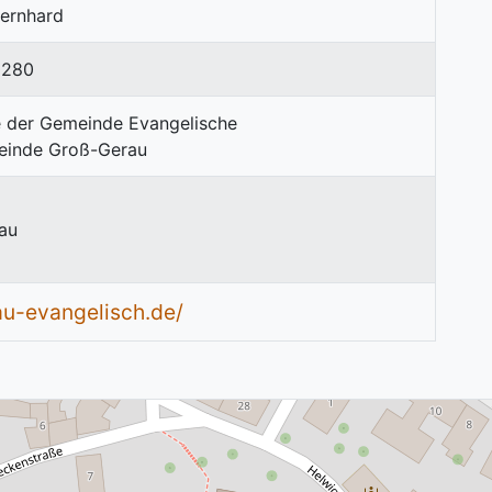
Bernhard
0280
au
au-evangelisch.de/