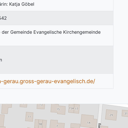
rin: Katja Göbel
542
n
n-gerau.gross-gerau-evangelisch.de/