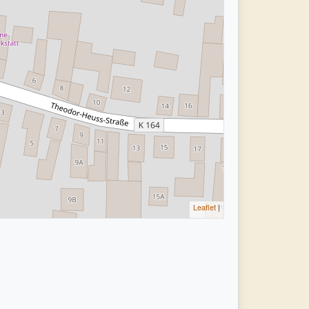
Leaflet
|