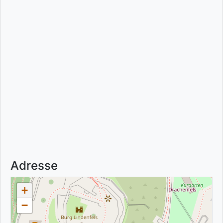
Adresse
+
−