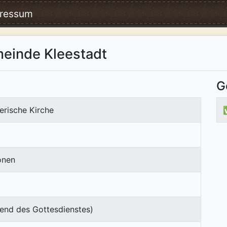
ressum
einde Kleestadt
G
erische Kirche
onen
end des Gottesdienstes)