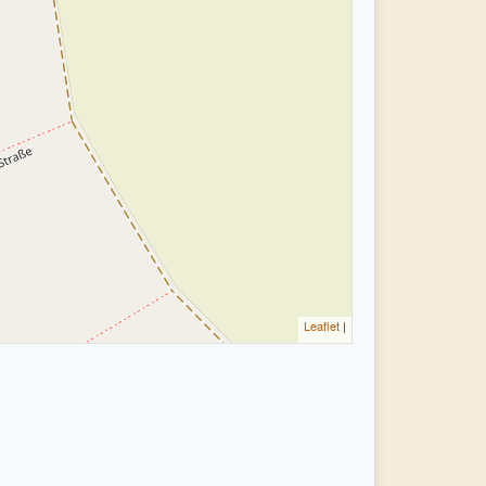
Leaflet
|