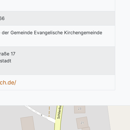
66
raße 17
stadt
sch.de/