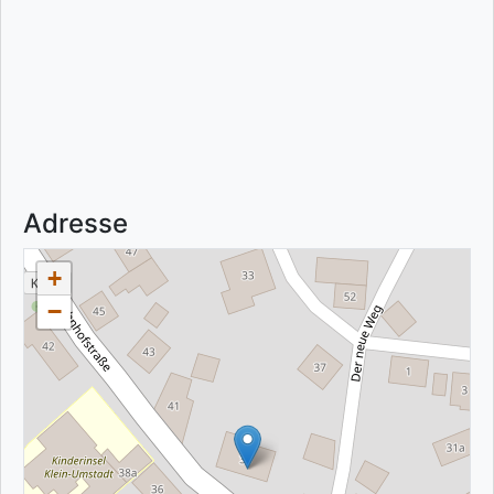
Adresse
+
−