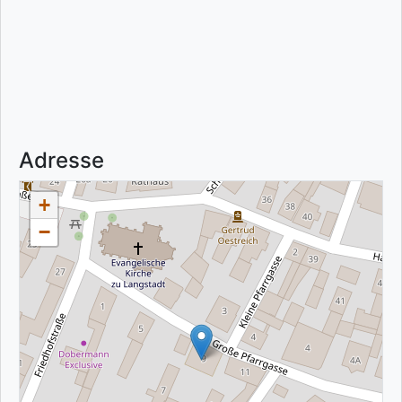
Adresse
+
−