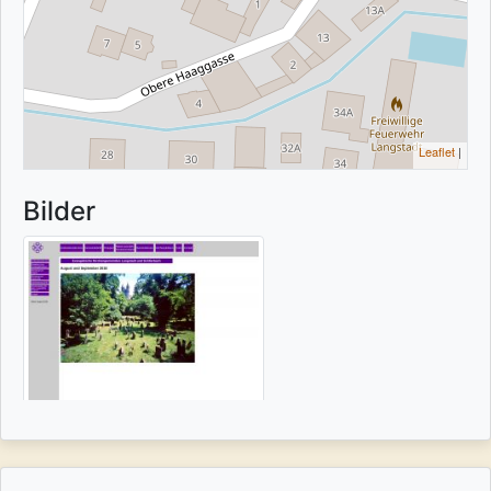
Leaflet
|
Bilder