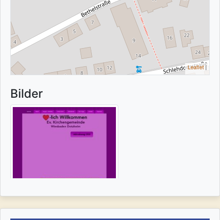
Leaflet
|
Bilder