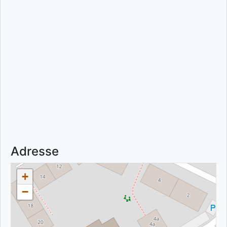
Adresse
+
−