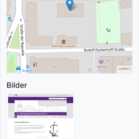
Leaflet
|
Bilder