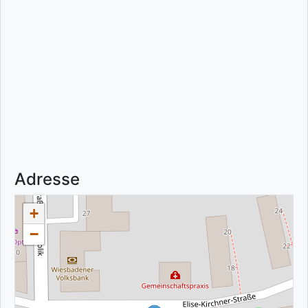
Adresse
+
−