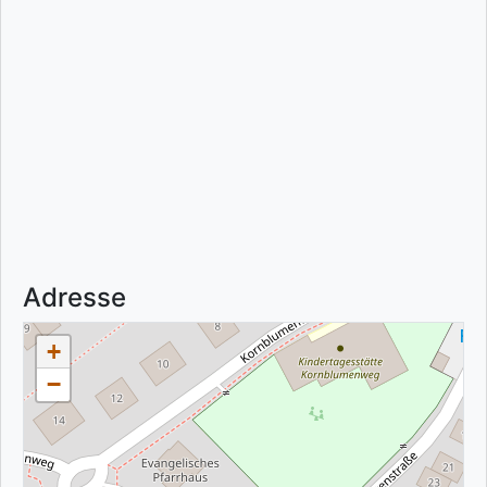
Adresse
+
−