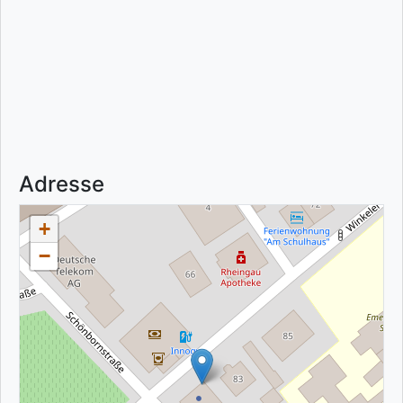
Adresse
+
−