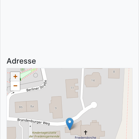
Adresse
+
−