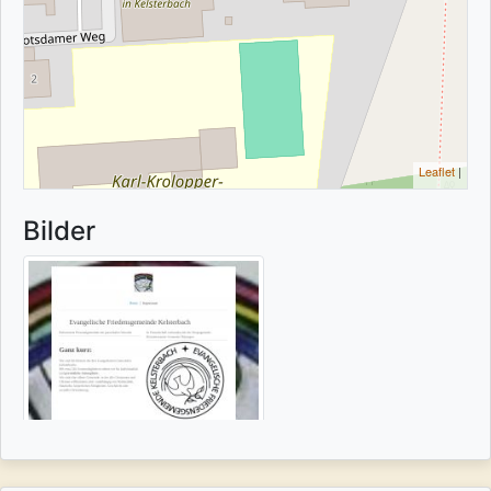
Leaflet
|
Bilder