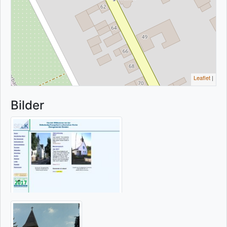
Leaflet
|
Bilder