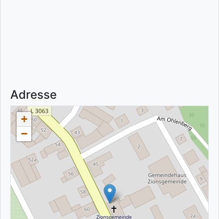
Adresse
+
−