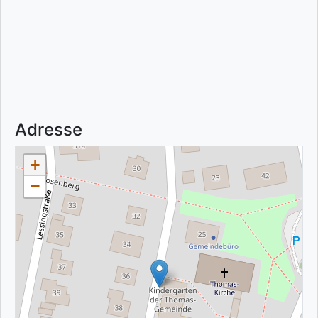
Adresse
+
−