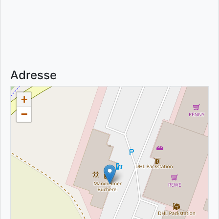
Adresse
+
−