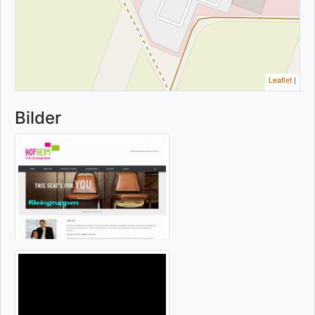
Leaflet
|
Bilder