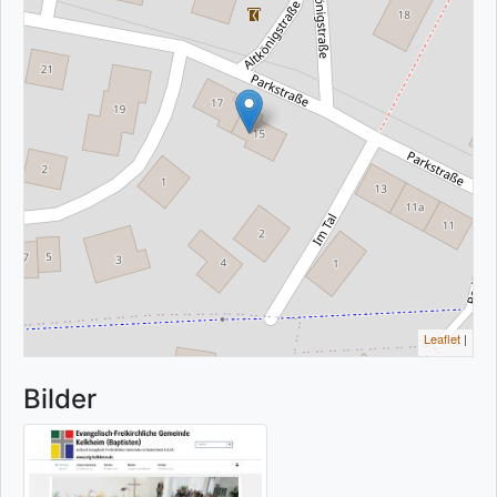
Leaflet
|
Bilder