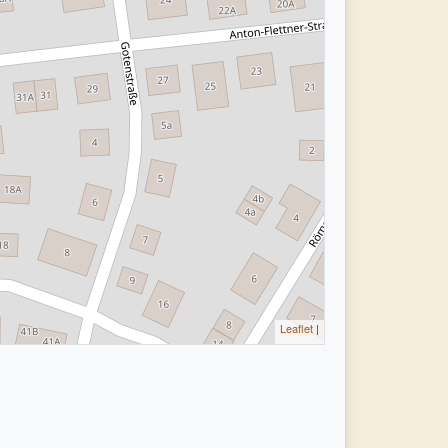
Leaflet
|