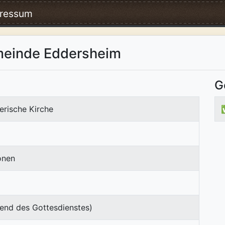
ressum
meinde Eddersheim
G
erische Kirche
onen
end des Gottesdienstes)