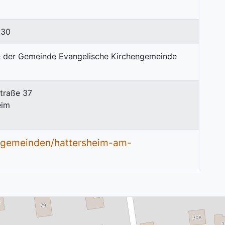
030
Straße 37
eim
e/gemeinden/hattersheim-am-