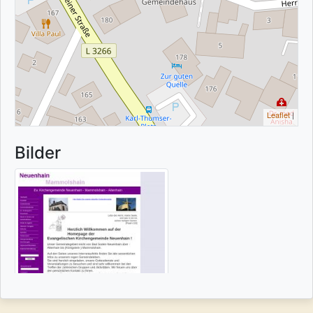
Leaflet
|
Bilder