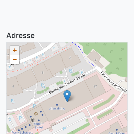
Adresse
+
−