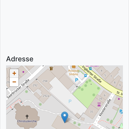
Adresse
+
−