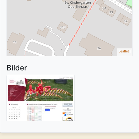
Leaflet
|
Bilder