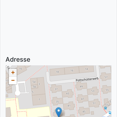
Adresse
+
−