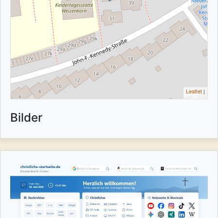
Leaflet
|
Bilder