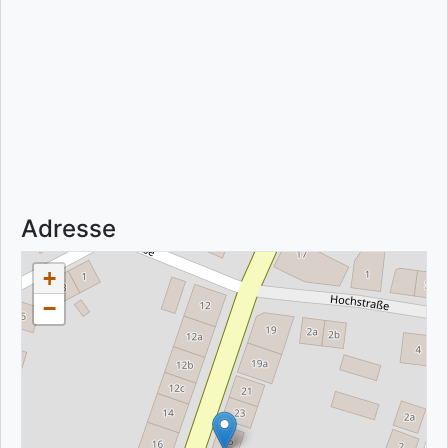
Adresse
+
−