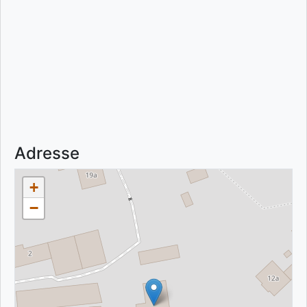
Adresse
+
−