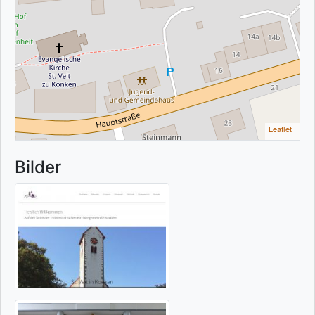
Leaflet
|
Bilder