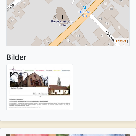
Leaflet
|
Bilder