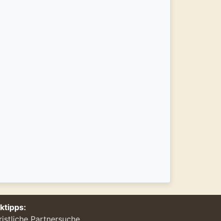
nktipps:
ristliche Partnersuche