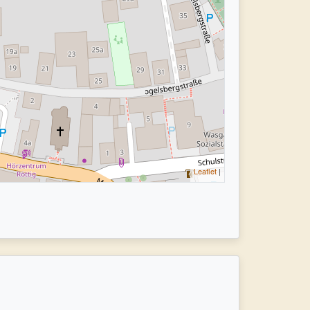
Leaflet
|