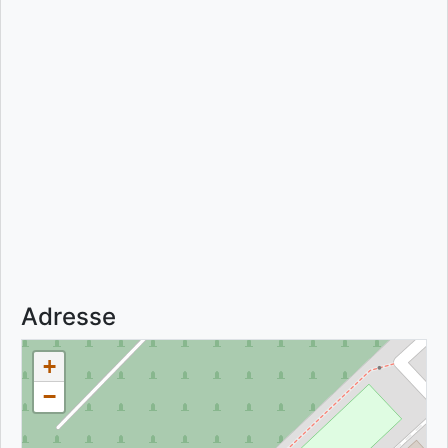
Adresse
+
−