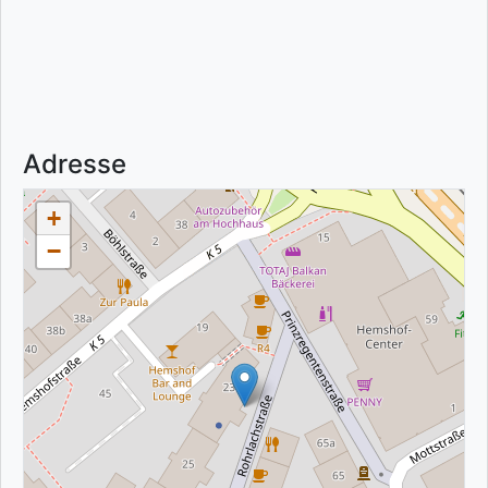
Adresse
+
−