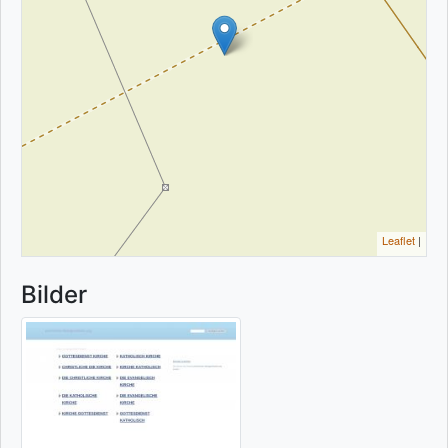
Leaflet
|
Bilder