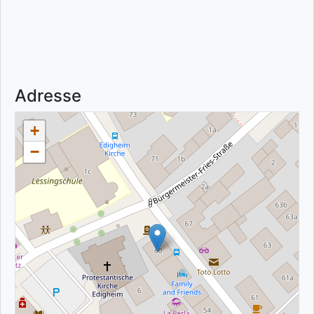
Adresse
+
−