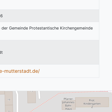
86
dt
e-mutterstadt.de/