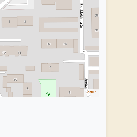
Leaflet
|