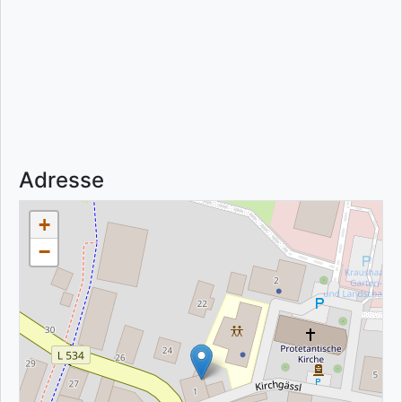
Adresse
+
−