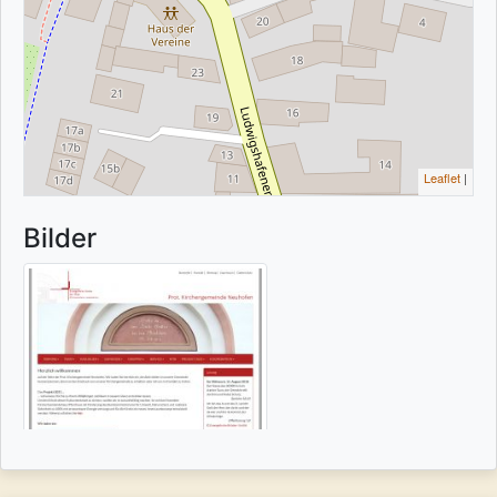
Leaflet
|
Bilder