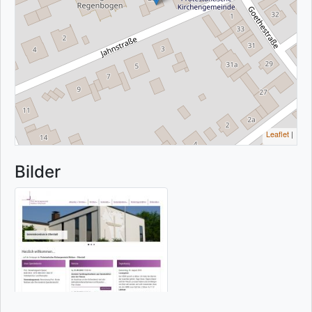
Leaflet
|
Bilder