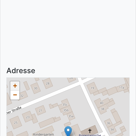
Adresse
+
−